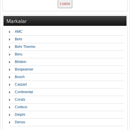
Markalar
AMC
Behr
Behr Thermo
Beru
Bilstein
Borgwarner
Bosch
Carpart
Continental
Corals
Corteco
Delphi
Denso