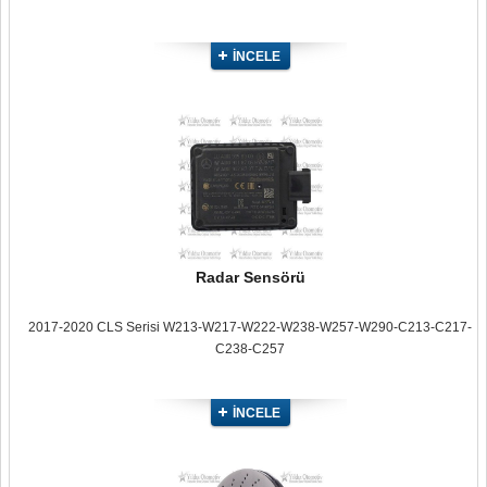
İNCELE
Radar Sensörü
2017-2020 CLS Serisi W213-W217-W222-W238-W257-W290-C213-C217-
C238-C257
İNCELE