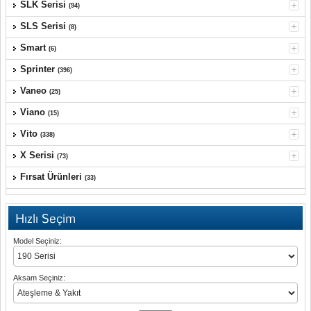
SLK Serisi
(94)
SLS Serisi
(8)
Smart
(6)
Sprinter
(396)
Vaneo
(25)
Viano
(15)
Vito
(338)
X Serisi
(73)
Fırsat Ürünleri
(33)
Hızlı Seçim
Model Seçiniz:
Aksam Seçiniz: