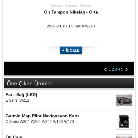
Ön Tampon Nikelajı - Orta
2010-2018 CLS Serisi W218
İNCELE
1
2
3
4
5
Öne Çıkan Ürünler
Far - Sağ (LED)
E Serisi W212
Garmin Map Pilot Navigasyon Kartı
C Serisi W204-W205-W292-W166-W470
Ön Cam