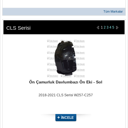
Tüm Markalar
CLS Serisi
1
2
3
4
5
Ön Çamurluk Davlumbazı Ön Eki - Sol
2018-2021 CLS Serisi W257-C257
İNCELE