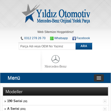
Web Sitemize Hoşgeldiniz!
0312 278 26 70
Whatsapp
Facebook
ARA
Menü
Modeller
190 Serisi
(32)
A Serisi
(231)