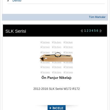
Denso
Tüm Markalar
SLK Serisi
1
2
3
4
5
6
Ön Panjur Nikelajı
2012-2016 SLK Serisi W172-R172
İNCELE