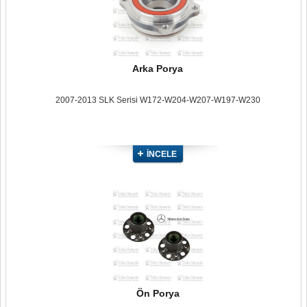
Arka Porya
2007-2013 SLK Serisi W172-W204-W207-W197-W230
İNCELE
Ön Porya