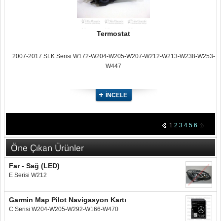
Termostat
2007-2017 SLK Serisi W172-W204-W205-W207-W212-W213-W238-W253-
W447
İNCELE
1
2
3
4
5
6
Öne Çıkan Ürünler
Far - Sağ (LED)
E Serisi W212
Garmin Map Pilot Navigasyon Kartı
C Serisi W204-W205-W292-W166-W470