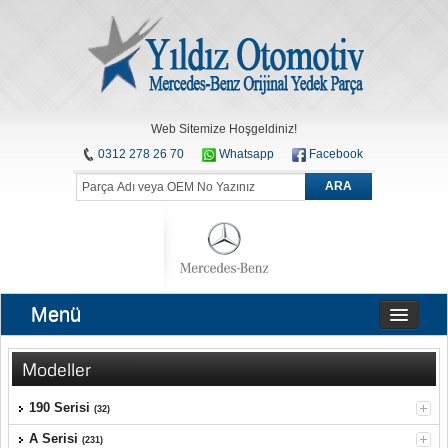
Web Sitemize Hoşgeldiniz!
0312 278 26 70
Whatsapp
Facebook
ARA
Menü
Modeller
190 Serisi
(32)
A Serisi
(231)