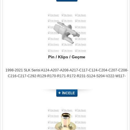
Pin / Klips / Geçme
1998-2021 SLK Serisi A124-A207-A208-A217-C117-C124-C204-C207-C208-
C216-C217-C292-R129-R170-R171-R172-R231-S124-S204-V222-W117-
W124-W129-W140-W156-W166-W168-W170-W171-W172-W176-W204-
W207-W208-W216-W217-W220-W221-W222-W231-W242-W246-X117-X156-
İNCELE
X166-X204-X222