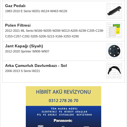
Gaz Pedalı
1983-2010 E Serisi W201-W124-W463-W126
Polen Filtresi
2012-2021 ML Serisi W166-W205-W206-W213-A205-A238-C205-C238-
C253-C257-C292-S205-S206-S213-X166-X253-X290
Jant Kapağı (Siyah)
2012-2020 Sprinter W906-W907
Arka Çamurluk Davlumbazı - Sol
2006-2013 S Serisi W221