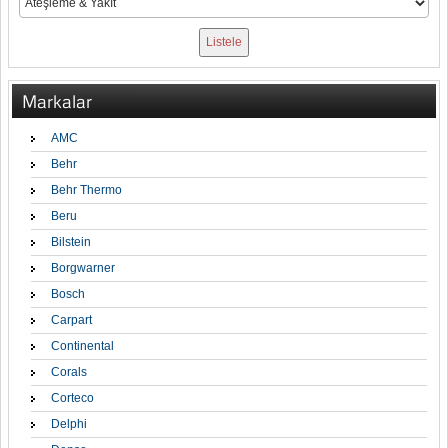
Markalar
AMC
Behr
Behr Thermo
Beru
Bilstein
Borgwarner
Bosch
Carpart
Continental
Corals
Corteco
Delphi