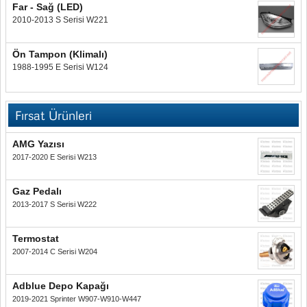
Far - Sağ (LED)
2010-2013 S Serisi W221
Ön Tampon (Klimalı)
1988-1995 E Serisi W124
Fırsat Ürünleri
AMG Yazısı
2017-2020 E Serisi W213
Gaz Pedalı
2013-2017 S Serisi W222
Termostat
2007-2014 C Serisi W204
Adblue Depo Kapağı
2019-2021 Sprinter W907-W910-W447