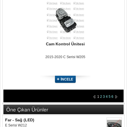
Cam Kontrol Ünitesi
2015-2020 C Serisi W205
İNCELE
1
2
3
4
5
6
Öne Çıkan Ürünler
Far - Sağ (LED)
E Serisi W212