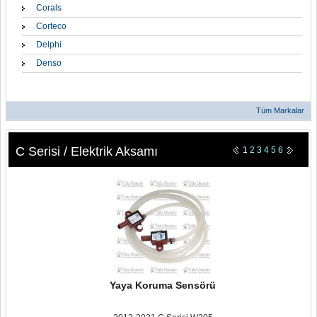
Corals
Corteco
Delphi
Denso
Tüm Markalar
C Serisi / Elektrik Aksamı
1
2
3
4
5
6
Yaya Koruma Sensörü