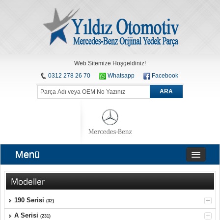
Web Sitemize Hoşgeldiniz!
0312 278 26 70
Whatsapp
Facebook
ARA
Menü
Modeller
190 Serisi
(32)
A Serisi
(231)