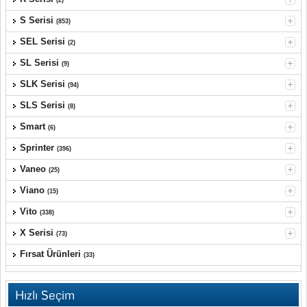
(2)
S Serisi
(853)
SEL Serisi
(2)
SL Serisi
(9)
SLK Serisi
(94)
SLS Serisi
(8)
Smart
(6)
Sprinter
(396)
Vaneo
(25)
Viano
(15)
Vito
(338)
X Serisi
(73)
Fırsat Ürünleri
(33)
Hızlı Seçim