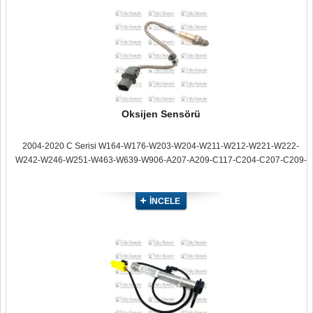
Oksijen Sensörü
2004-2020 C Serisi W164-W176-W203-W204-W211-W212-W221-W222-
W242-W246-W251-W463-W639-W906-A207-A209-C117-C204-C207-C209-
C216-C217-C218-C219-R171-R230-R231-S204-S211-S212-X117-X156-
X164-X204
İNCELE