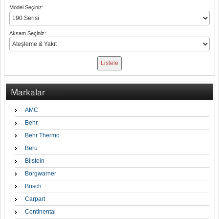
Model Seçiniz:
Aksam Seçiniz:
Markalar
AMC
Behr
Behr Thermo
Beru
Bilstein
Borgwarner
Bosch
Carpart
Continental