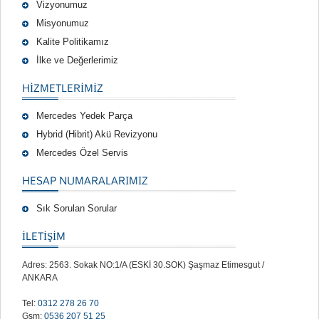
Vizyonumuz
Misyonumuz
Kalite Politikamız
İlke ve Değerlerimiz
HIZMETLERIMIZ
Mercedes Yedek Parça
Hybrid (Hibrit) Akü Revizyonu
Mercedes Özel Servis
HESAP NUMARALARIMIZ
Sık Sorulan Sorular
İLETİŞİM
Adres: 2563. Sokak NO:1/A (ESKİ 30.SOK) Şaşmaz Etimesgut /
ANKARA
Tel:
0312 278 26 70
Gsm:
0536 207 51 25