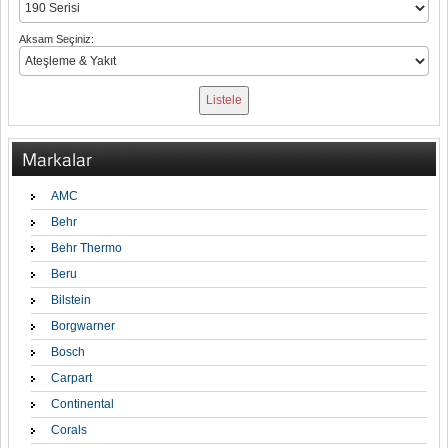
Aksam Seçiniz:
Markalar
AMC
Behr
Behr Thermo
Beru
Bilstein
Borgwarner
Bosch
Carpart
Continental
Corals