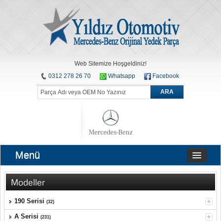
Web Sitemize Hoşgeldiniz!
0312 278 26 70
Whatsapp
Facebook
ARA
Menü
Modeller
190 Serisi
(32)
A Serisi
(231)