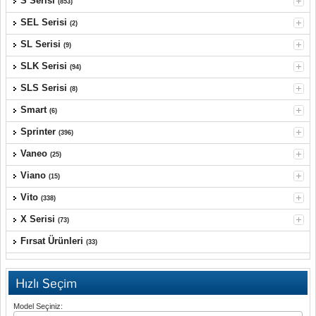
S Serisi
(853)
SEL Serisi
(2)
SL Serisi
(9)
SLK Serisi
(94)
SLS Serisi
(8)
Smart
(6)
Sprinter
(396)
Vaneo
(25)
Viano
(15)
Vito
(338)
X Serisi
(73)
Fırsat Ürünleri
(33)
Hızlı Seçim
Model Seçiniz: