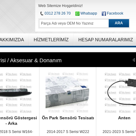
Web Sitemize Hoşgeldiniz!
0312 278 26 70
Whatsapp
Facebook
ARA
AKKIMIZDA
HIZMETLERIMIZ
HESAP NUMARALARIMIZ
isi / Aksesuar & Donanım
ensörü Göstergesi
Ön Park Sensörü Tesisatı
Anten
- Arka
2018 S Serisi W164-
2014-2017 S Serisi W222
2021-2023 S Serisi