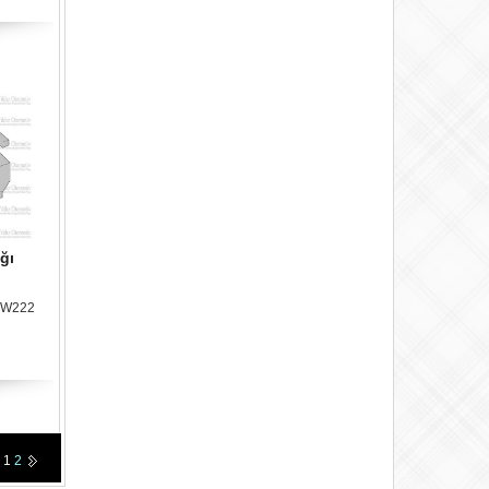
ğı
i W222
1
2