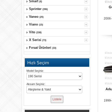
Smart
(6)
G
Sprinter
(396)
Vaneo
(25)
2006-
Viano
(15)
Vito
(338)
X Serisi
(73)
Fırsat Ürünleri
(33)
Hızlı Seçim
Model Seçiniz:
Aksam Seçiniz:
Ark
1999-