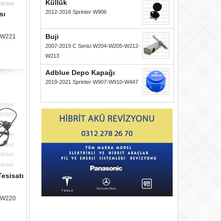
Küllük
2012-2016 Sprinter W906
sı
Buji
i W221
2007-2019 C Serisi W204-W205-W212-
W213
Adblue Depo Kapağı
2019-2021 Sprinter W907-W910-W447
esisatı
i W220