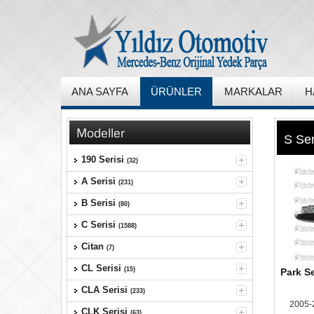
ANA SAYFA
ÜRÜNLER
MARKALAR
H
Modeller
S Ser
190 Serisi
(32)
A Serisi
(231)
B Serisi
(80)
C Serisi
(1588)
Citan
(7)
CL Serisi
(15)
Park S
CLA Serisi
(233)
2005-
CLK Serisi
(63)