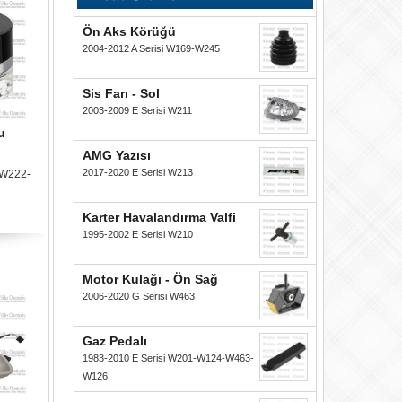
Ön Aks Körüğü
2004-2012 A Serisi W169-W245
Sis Farı - Sol
2003-2009 E Serisi W211
u
AMG Yazısı
2017-2020 E Serisi W213
 W222-
Karter Havalandırma Valfi
1995-2002 E Serisi W210
Motor Kulağı - Ön Sağ
2006-2020 G Serisi W463
Gaz Pedalı
1983-2010 E Serisi W201-W124-W463-
W126