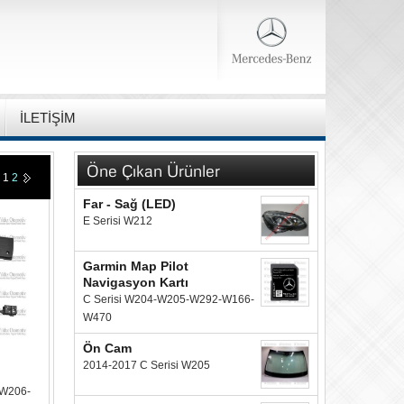
İLETİŞİM
Öne Çıkan Ürünler
1
2
Far - Sağ (LED)
E Serisi W212
Garmin Map Pilot
Navigasyon Kartı
C Serisi W204-W205-W292-W166-
W470
Ön Cam
2014-2017 C Serisi W205
 W206-