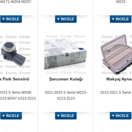
-W171-W204-W207-
W223
-W216-W218-W219-
21-W245-W251
İNCELE
İNCELE
İNCELE
a Park Sensörü
Şanzıman Kulağı
Makyaj Ayna
2023 S Serisi W206-
2021-2023 S Serisi W223-
2013-2021 S Seris
223-W297-V223-Z223
V223-Z223
İNCELE
İNCELE
İNCELE