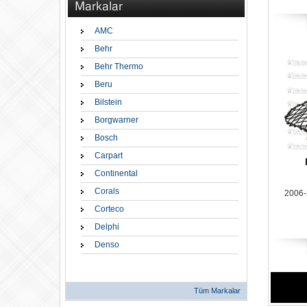
Markalar
AMC
Behr
Behr Thermo
Beru
Bilstein
Borgwarner
Bosch
Carpart
Continental
Corals
2006-
Corteco
Delphi
Denso
Tüm Markalar