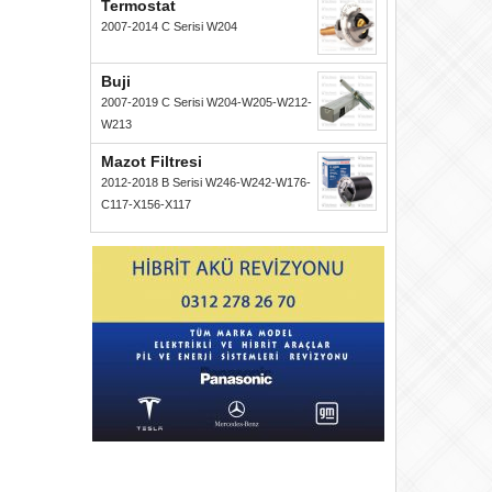
Termostat
2007-2014 C Serisi W204
Buji
2007-2019 C Serisi W204-W205-W212-
W213
Mazot Filtresi
2012-2018 B Serisi W246-W242-W176-
C117-X156-X117