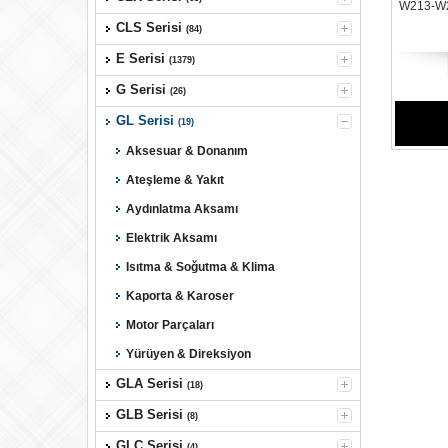
W213-W2
C238-C
CLS Serisi
(84)
V213-V
E Serisi
(1379)
G Serisi
(26)
GL Serisi
(19)
Aksesuar & Donanım
Ateşleme & Yakıt
Aydınlatma Aksamı
Elektrik Aksamı
Isıtma & Soğutma & Klima
Kaporta & Karoser
Motor Parçaları
Yürüyen & Direksiyon
GLA Serisi
(18)
GLB Serisi
(8)
GLC Serisi
(4)