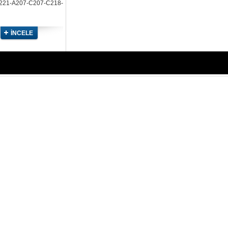
21-A207-C207-C218-
253-S212-S213-V212-
221-X164-X166-X213-
İNCELE
X253