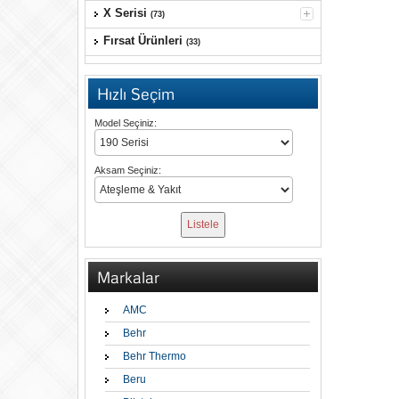
X Serisi
(73)
Fırsat Ürünleri
(33)
Hızlı Seçim
Model Seçiniz:
Aksam Seçiniz:
Markalar
AMC
Behr
Behr Thermo
Beru