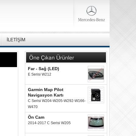
İLETİŞİM
Öne Çıkan Ürünler
Far - Sağ (LED)
E Serisi W212
Garmin Map Pilot
Navigasyon Kartı
C Serisi W204-W205-W292-W166-
W470
Ön Cam
2014-2017 C Serisi W205