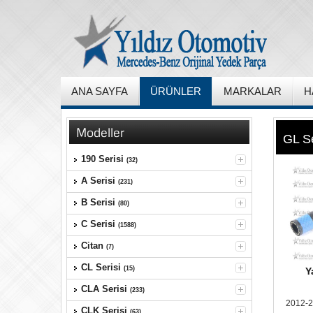
ANA SAYFA
ÜRÜNLER
MARKALAR
H
Modeller
GL Se
190 Serisi
(32)
A Serisi
(231)
B Serisi
(80)
C Serisi
(1588)
Citan
(7)
CL Serisi
(15)
Y
CLA Serisi
(233)
2012-2
CLK Serisi
(63)