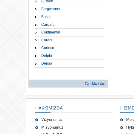
Bilstein
Borgwarner
Bosch
Carpart
Continental
Corals
Corteco
Delphi
Denso
Tüm Markalar
HAKKIMIZDA
HIZME
Vizyonumuz
Mer
Misyonumuz
Hybr