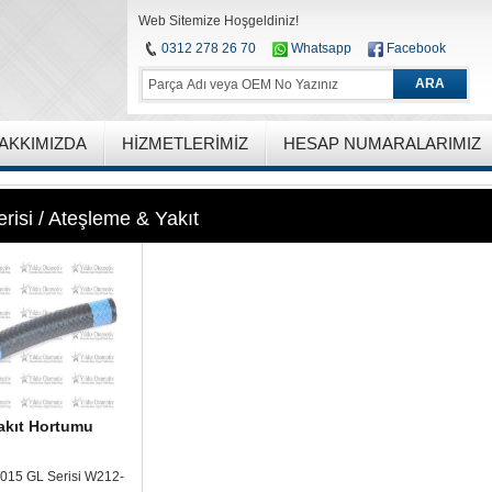
Web Sitemize Hoşgeldiniz!
0312 278 26 70
Whatsapp
Facebook
ARA
AKKIMIZDA
HIZMETLERIMIZ
HESAP NUMARALARIMIZ
risi / Ateşleme & Yakıt
akıt Hortumu
015 GL Serisi W212-