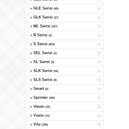
GLE Serisi
(85)
GLK Serisi
(27)
ML Serisi
(307)
R Serisi
(2)
S Serisi
(853)
SEL Serisi
(2)
SL Serisi
(9)
SLK Serisi
(94)
SLS Serisi
(8)
Smart
(6)
Sprinter
(396)
Vaneo
(25)
Viano
(15)
Vito
(338)