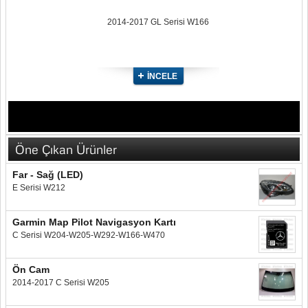
2014-2017 GL Serisi W166
İNCELE
Öne Çıkan Ürünler
Far - Sağ (LED)
E Serisi W212
Garmin Map Pilot Navigasyon Kartı
C Serisi W204-W205-W292-W166-W470
Ön Cam
2014-2017 C Serisi W205