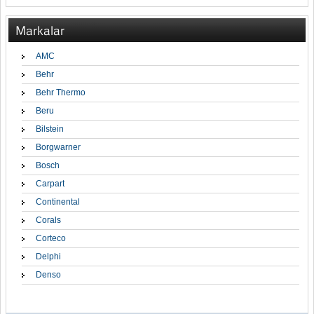
Markalar
AMC
Behr
Behr Thermo
Beru
Bilstein
Borgwarner
Bosch
Carpart
Continental
Corals
Corteco
Delphi
Denso