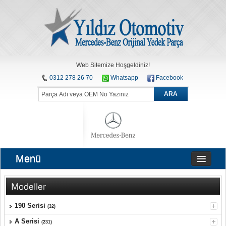
Web Sitemize Hoşgeldiniz!
0312 278 26 70
Whatsapp
Facebook
ARA
Menü
Modeller
190 Serisi
(32)
A Serisi
(231)