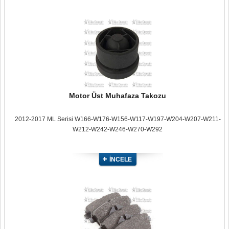
Motor Üst Muhafaza Takozu
2012-2017 ML Serisi W166-W176-W156-W117-W197-W204-W207-W211-
W212-W242-W246-W270-W292
İNCELE