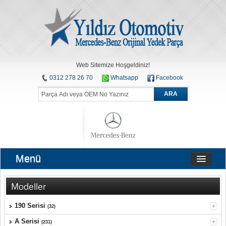
Web Sitemize Hoşgeldiniz!
0312 278 26 70
Whatsapp
Facebook
ARA
Menü
Modeller
190 Serisi
(32)
A Serisi
(231)