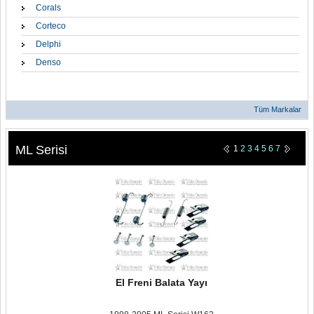
Corals
Corteco
Delphi
Denso
Tüm Markalar
ML Serisi
1
2
3
4
5
6
7
El Freni Balata Yayı