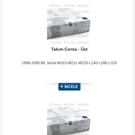
Takım Conta - Üst
1998-2006 ML Serisi W163-W211-W220-L240-L280-L320
İNCELE