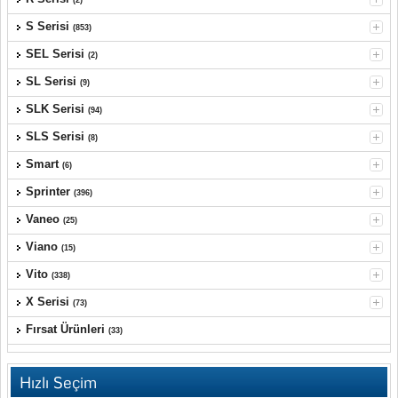
(2)
S Serisi
(853)
SEL Serisi
(2)
SL Serisi
(9)
SLK Serisi
(94)
SLS Serisi
(8)
Smart
(6)
Sprinter
(396)
Vaneo
(25)
Viano
(15)
Vito
(338)
X Serisi
(73)
Fırsat Ürünleri
(33)
Hızlı Seçim