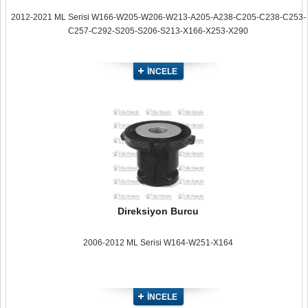
2012-2021 ML Serisi W166-W205-W206-W213-A205-A238-C205-C238-C253-
C257-C292-S205-S206-S213-X166-X253-X290
İNCELE
Direksiyon Burcu
2006-2012 ML Serisi W164-W251-X164
İNCELE