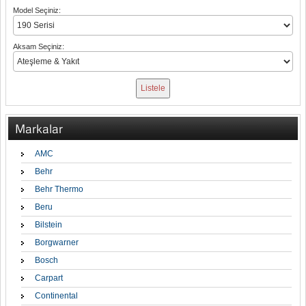
Model Seçiniz:
Aksam Seçiniz:
Markalar
AMC
Behr
Behr Thermo
Beru
Bilstein
Borgwarner
Bosch
Carpart
Continental