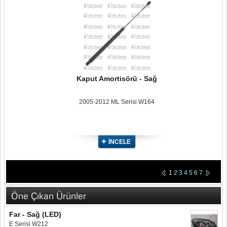
Kaput Amortisörü - Sağ
2005-2012 ML Serisi W164
İNCELE
1
2
3
4
5
6
7
Öne Çıkan Ürünler
Far - Sağ (LED)
E Serisi W212