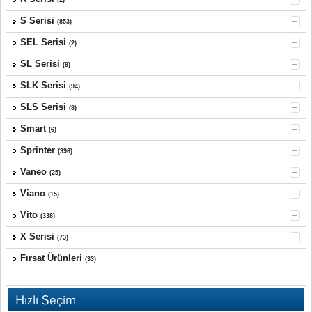
(2)
S Serisi
(853)
SEL Serisi
(2)
SL Serisi
(9)
SLK Serisi
(94)
SLS Serisi
(8)
Smart
(6)
Sprinter
(396)
Vaneo
(25)
Viano
(15)
Vito
(338)
X Serisi
(73)
Fırsat Ürünleri
(33)
Hızlı Seçim