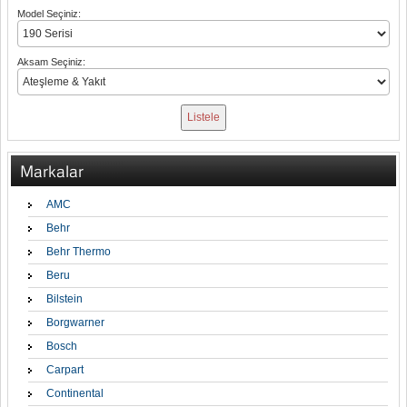
Model Seçiniz:
Aksam Seçiniz:
Markalar
AMC
Behr
Behr Thermo
Beru
Bilstein
Borgwarner
Bosch
Carpart
Continental