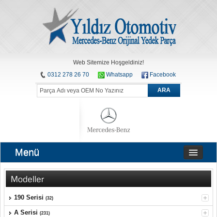
Web Sitemize Hoşgeldiniz!
0312 278 26 70
Whatsapp
Facebook
ARA
Menü
Modeller
190 Serisi
(32)
A Serisi
(231)