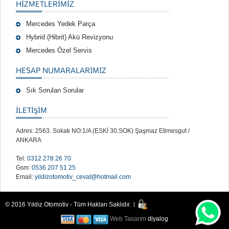
HIZMETLERIMIZ
Mercedes Yedek Parça
Hybrid (Hibrit) Akü Revizyonu
Mercedes Özel Servis
HESAP NUMARALARIMIZ
Sık Sorulan Sorular
İLETİŞİM
Adres: 2563. Sokak NO:1/A (ESKİ 30.SOK) Şaşmaz Etimesgut /
ANKARA
Tel:
0312 278 26 70
Gsm:
0536 207 51 25
Email:
yildizotomotiv_cevat@hotmail.com
© 2016 Yıldız Otomotiv - Tüm Hakları Saklıdır.
Web Tasarım
diyalog