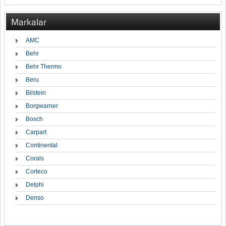
Markalar
AMC
Behr
Behr Thermo
Beru
Bilstein
Borgwarner
Bosch
Carpart
Continental
Corals
Corteco
Delphi
Denso