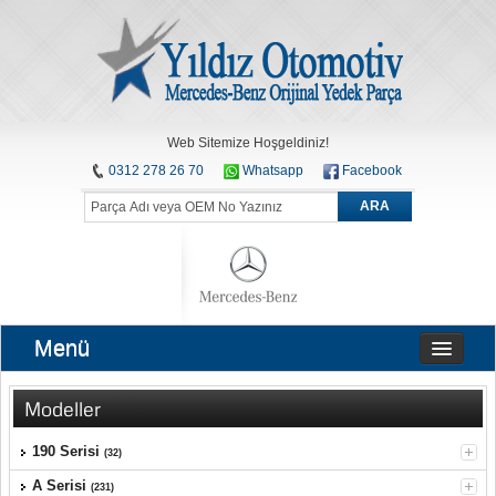
Web Sitemize Hoşgeldiniz!
0312 278 26 70
Whatsapp
Facebook
ARA
Menü
Modeller
190 Serisi
(32)
A Serisi
(231)