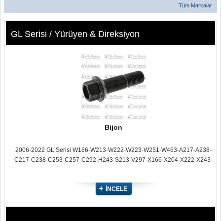
Tüm Markalar
GL Serisi / Yürüyen & Direksiyon
Bijon
2006-2022 GL Serisi W166-W213-W222-W223-W251-W463-A217-A238-
C217-C238-C253-C257-C292-H243-S213-V297-X166-X204-X222-X243-
X253
İNCELE