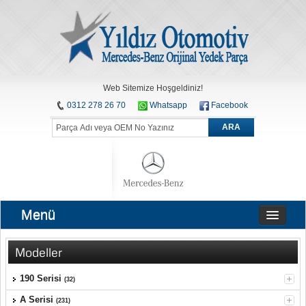
Web Sitemize Hoşgeldiniz!
0312 278 26 70
Whatsapp
Facebook
ARA
Menü
Modeller
190 Serisi
(32)
A Serisi
(231)