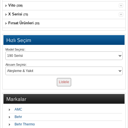
Vito
(338)
X Serisi
(73)
Fırsat Ürünleri
(33)
Hızlı Seçim
Model Seçiniz:
Aksam Seçiniz:
Markalar
AMC
Behr
Behr Thermo