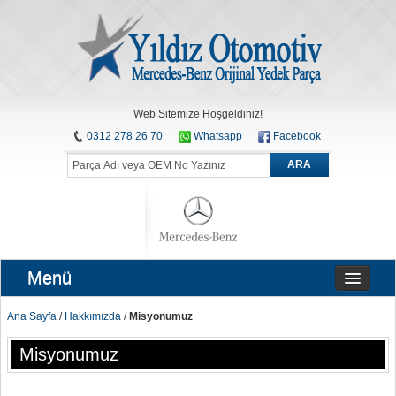
Web Sitemize Hoşgeldiniz!
0312 278 26 70
Whatsapp
Facebook
ARA
Menü
Ana Sayfa
/
Hakkımızda
/
Misyonumuz
Misyonumuz