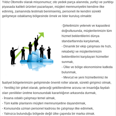
Yıldız Otomotiv olarak misyonumuz; oto yedek parça alanında, yurtiçi ve yurtdışı
piyasada kaliteli ürünleri pazarlayan, müşteri memnuniyetini kendine ilke
edinmiş, zamanında teslimatı benimsemiş, personeli ile kendini sürekli
gelişmeye odaklamış bölgesinde örnek ve lider kuruluş olmaktır.
-Şirketimizin yetenek ve kapasitesi
doğrultusunda, müşterilerimizin tüm
hizmet beklentilerini dünya
standartlarında karşılamak,
- Dinamik bir ekip çalışması ile hızlı,
rekabetçi ve müşterilerimizin
beklentilerini karşılayan hizmetler
sunmak,
- Ülke ve bölge ekonomisine katkıda
bulunmak,
- Mevcut ve yeni hizmetlerimiz ile
faaliyet bölgelerimizin gelişiminde önemli roller alarak, sürekli girişimci olmak,
- Yenilikçi bir şirket olarak, geleceği şekillendirme arzusu ve insanlığa faydalı
olan yenilikler üretme konusundaki kararlılığının arkasında durmak,
- İnsana odaklı çalışmayı temel almak,
- Tüm kalite planlarını müşteri memnuniyetine dayandırmak,
- Konusunda uzman personel kadrosu ile çalışmayı ilke edinmek,
- Yalnızca bulunduğu bölgede değil ülke çapında bir marka olmak.