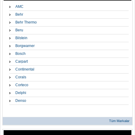
AMC
Behr
Behr Thermo
Beru
Bilstein
Borgwarner
Bosch
Carpart
Continental
Corals
Corteco
Delphi
Denso
Tüm Markalar