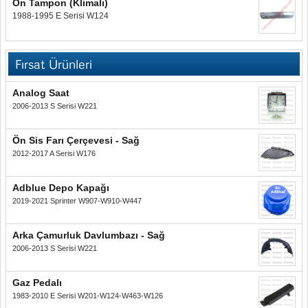
Ön Tampon (Klimalı)
1988-1995 E Serisi W124
Fırsat Ürünleri
Analog Saat
2006-2013 S Serisi W221
Ön Sis Farı Çerçevesi - Sağ
2012-2017 A Serisi W176
Adblue Depo Kapağı
2019-2021 Sprinter W907-W910-W447
Arka Çamurluk Davlumbazı - Sağ
2006-2013 S Serisi W221
Gaz Pedalı
1983-2010 E Serisi W201-W124-W463-W126