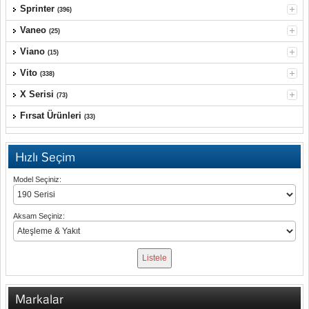
Sprinter
(396)
Vaneo
(25)
Viano
(15)
Vito
(338)
X Serisi
(73)
Fırsat Ürünleri
(33)
Hızlı Seçim
Model Seçiniz:
Aksam Seçiniz:
Markalar