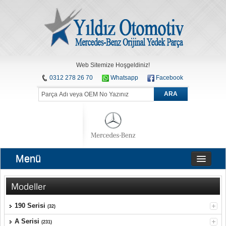
Web Sitemize Hoşgeldiniz!
0312 278 26 70
Whatsapp
Facebook
ARA
Menü
Modeller
190 Serisi
(32)
A Serisi
(231)