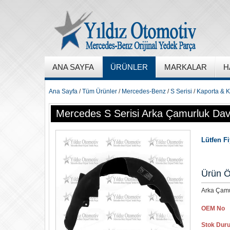
ANA SAYFA
ÜRÜNLER
MARKALAR
H
Ana Sayfa
/
Tüm Ürünler
/
Mercedes-Benz
/
S Serisi
/
Kaporta & K
Mercedes S Serisi Arka Çamurluk Dav
Lütfen F
Ürün Ö
Arka Çamu
OEM No
Stok Dur