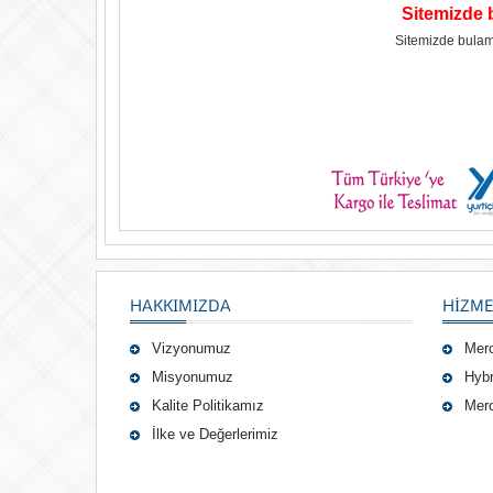
Sitemizde 
Sitemizde bulam
HAKKIMIZDA
HIZME
Vizyonumuz
Mer
Misyonumuz
Hybr
Kalite Politikamız
Merc
İlke ve Değerlerimiz