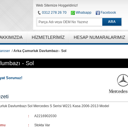
Web Sitemize Hoşgeldiniz!
0312 278 26 70
Whatsapp
Facebook
ARA
AKKIMIZDA
HIZMETLERIMIZ
HESAP NUMARALARIMIZ
aroser
/
Arka Çamurluk Davlumbazı - Sol
lumbazı - Sol
iyat Sorunuz!
zeti
rluk Davlumbazı Sol Mercedes S Serisi W221 Kasa 2006-2013 Model
:
A2216902030
umu
:
Stokta Var