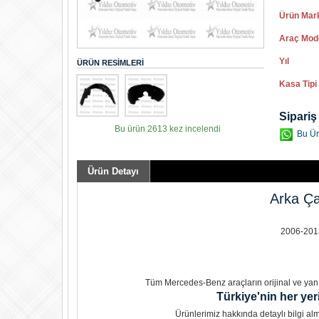
Ürün Mar
Araç Mod
Yıl
ÜRÜN RESIMLERI
Kasa Tipi
Sipariş
Bu ürün 2613 kez incelendi
Bu Ür
Ürün Detayı
Arka Ça
2006-2013 
Tüm Mercedes-Benz araçların orijinal ve yan s
Türkiye'nin her yer
Ürünlerimiz hakkında detaylı bilgi alma