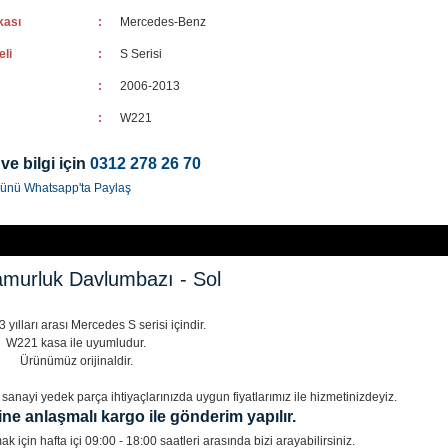
kası
:
Mercedes-Benz
eli
:
S Serisi
:
2006-2013
:
W221
 ve bilgi için
0312 278 26 70
ünü Whatsapp'ta Paylaş
murluk Davlumbazı - Sol
yılları arası Mercedes S serisi içindir.
W221 kasa ile uyumludur.
Ürünümüz orijinaldir.
anayi yedek parça ihtiyaçlarınızda uygun fiyatlarımız ile hizmetinizdeyiz.
ine anlaşmalı kargo ile gönderim yapılır.
k için hafta içi 09:00 - 18:00 saatleri arasında bizi arayabilirsiniz.