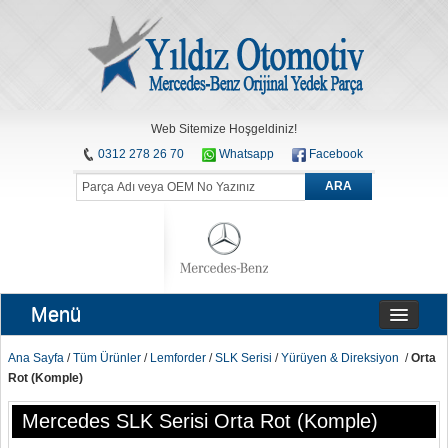
Web Sitemize Hoşgeldiniz!
0312 278 26 70
Whatsapp
Facebook
ARA
Menü
Ana Sayfa
/
Tüm Ürünler
/
Lemforder
/
SLK Serisi
/
Yürüyen & Direksiyon
/
Orta
Rot (Komple)
Mercedes SLK Serisi Orta Rot (Komple)