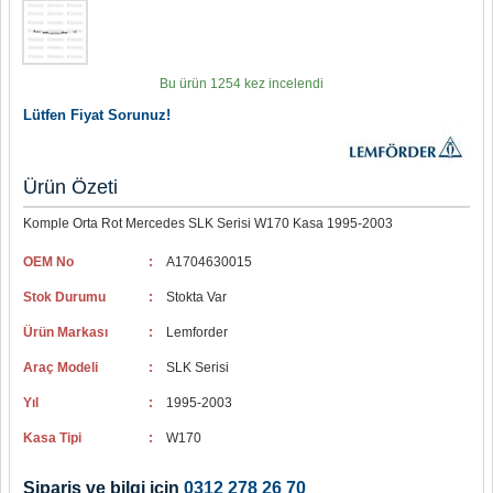
Bu ürün 1254 kez incelendi
Lütfen Fiyat Sorunuz!
Ürün Özeti
Komple Orta Rot Mercedes SLK Serisi W170 Kasa 1995-2003
OEM No
:
A1704630015
Stok Durumu
:
Stokta Var
Ürün Markası
:
Lemforder
Araç Modeli
:
SLK Serisi
Yıl
:
1995-2003
Kasa Tipi
:
W170
Sipariş ve bilgi için
0312 278 26 70