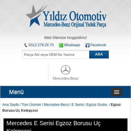
Web Sitemize Hoşgeldiniz!
0312 278 26 70
Whatsapp
Facebook
ARA
Menü
Ana Sayfa
/
Tüm Ürünler
/
Mercedes-Benz
/
E Serisi
/
Egzoz Grubu
/
Egzoz
Borusu Uç Kelepçesi
Mercedes E Serisi Egzoz Borusu Uç