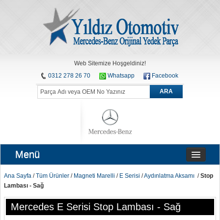
Web Sitemize Hoşgeldiniz!
0312 278 26 70
Whatsapp
Facebook
ARA
Menü
Ana Sayfa
/
Tüm Ürünler
/
Magneti Marelli
/
E Serisi
/
Aydınlatma Aksamı
/
Stop
Lambası - Sağ
Mercedes E Serisi Stop Lambası - Sağ