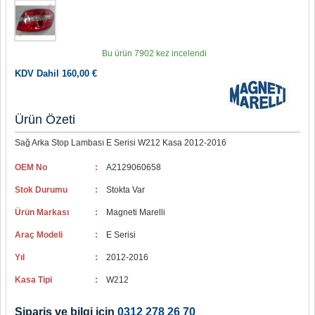
Bu ürün 7902 kez incelendi
KDV Dahil 160,00 €
Ürün Özeti
Sağ Arka Stop Lambası E Serisi W212 Kasa 2012-2016
OEM No
:
A2129060658
Stok Durumu
:
Stokta Var
Ürün Markası
:
Magneti Marelli
Araç Modeli
:
E Serisi
Yıl
:
2012-2016
Kasa Tipi
:
W212
Sipariş ve bilgi için
0312 278 26 70