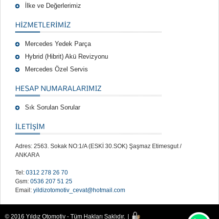
İlke ve Değerlerimiz
HIZMETLERIMIZ
Mercedes Yedek Parça
Hybrid (Hibrit) Akü Revizyonu
Mercedes Özel Servis
HESAP NUMARALARIMIZ
Sık Sorulan Sorular
İLETİŞİM
Adres: 2563. Sokak NO:1/A (ESKİ 30.SOK) Şaşmaz Etimesgut /
ANKARA
Tel:
0312 278 26 70
Gsm:
0536 207 51 25
Email:
yildizotomotiv_cevat@hotmail.com
© 2016 Yıldız Otomotiv - Tüm Hakları Saklıdır.