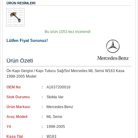
ÜRÜN RESIMLERI
Bu ürün 1053 kez incelendi
Lütfen Fiyat Sorunuz!
Ürün Özeti
Ön Kapı Gergisi / Kapı Tutucu Sağ/Sol Mercedes ML Serisi W163 Kasa
1998-2005 Model
OEM No
:
A1637200016
Stok Durumu
:
Stokta Var
Ürün Markası
:
Mercedes-Benz
Araç Modeli
:
ML Serisi
Yıl
:
1998-2005
Kasa Tipi
:
W163