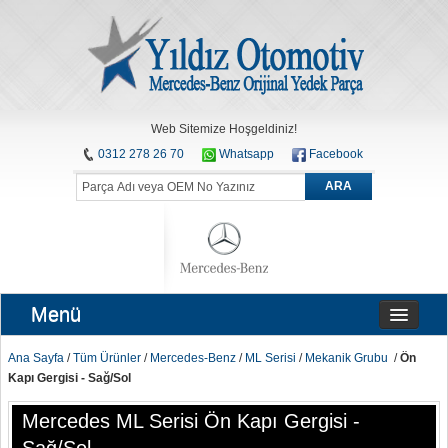
Web Sitemize Hoşgeldiniz!
0312 278 26 70
Whatsapp
Facebook
ARA
Menü
Ana Sayfa
/
Tüm Ürünler
/
Mercedes-Benz
/
ML Serisi
/
Mekanik Grubu
/
Ön
Kapı Gergisi - Sağ/Sol
Mercedes ML Serisi Ön Kapı Gergisi -