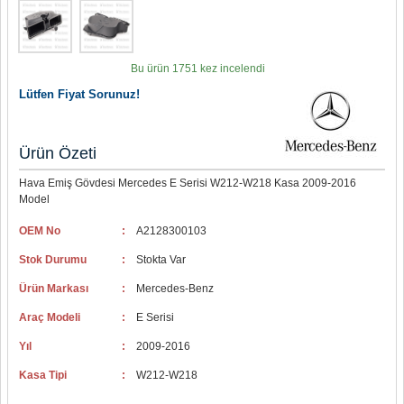
Bu ürün 1751 kez incelendi
Lütfen Fiyat Sorunuz!
Ürün Özeti
Hava Emiş Gövdesi Mercedes E Serisi W212-W218 Kasa 2009-2016
Model
OEM No
:
A2128300103
Stok Durumu
:
Stokta Var
Ürün Markası
:
Mercedes-Benz
Araç Modeli
:
E Serisi
Yıl
:
2009-2016
Kasa Tipi
:
W212-W218