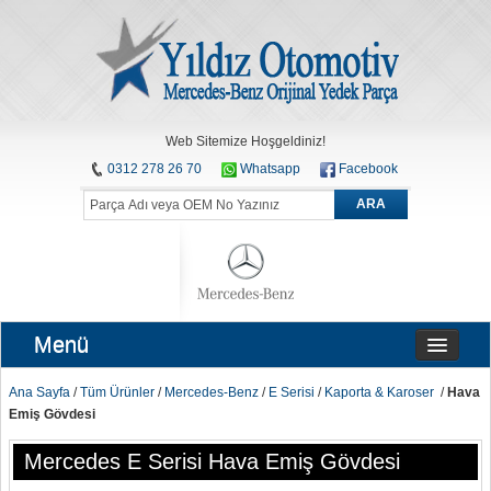
Web Sitemize Hoşgeldiniz!
0312 278 26 70
Whatsapp
Facebook
ARA
Menü
Ana Sayfa
/
Tüm Ürünler
/
Mercedes-Benz
/
E Serisi
/
Kaporta & Karoser
/
Hava
Emiş Gövdesi
Mercedes E Serisi Hava Emiş Gövdesi