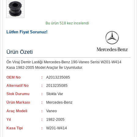
Bu ürün 518 kez incelendi
Lütfen Fiyat Sorunuz!
Ürün Özeti
Ön Viraj Demir Lastiği Mercedes-Benz 190-Vaneo Serisi W201-W414
Kasa 1982-2005 Model Araçlar İle Uyumludur.
OEM No
:
A2013235085
Alternatif No
:
2013235085
Stok Durumu
:
Stokta Var
Ürün Markası
:
Mercedes-Benz
Araç Modeli
:
Vaneo
Yıl
:
1982-2005
Kasa Tipi
:
W201-W414