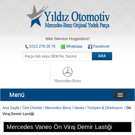
Web Sitemize Hoşgeldiniz!
0312 278 26 70
Whatsapp
Facebook
ARA
Menü
Ana Sayfa
/
Tüm Ürünler
/
Mercedes-Benz
/
Vaneo
/
Yürüyen & Direksiyon
/
Ön
Viraj Demir Lastiği
Mercedes Vaneo Ön Viraj Demir Lastiği