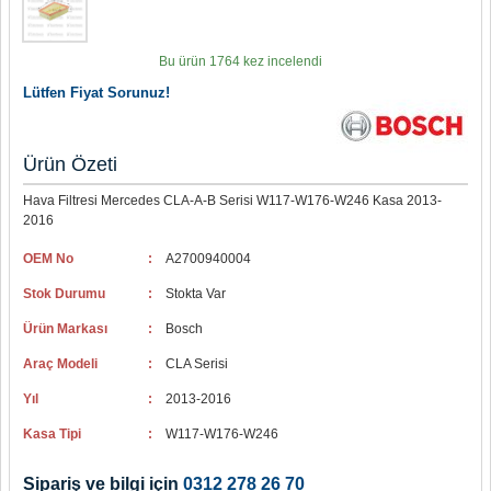
Bu ürün 1764 kez incelendi
Lütfen Fiyat Sorunuz!
Ürün Özeti
Hava Filtresi Mercedes CLA-A-B Serisi W117-W176-W246 Kasa 2013-
2016
OEM No
:
A2700940004
Stok Durumu
:
Stokta Var
Ürün Markası
:
Bosch
Araç Modeli
:
CLA Serisi
Yıl
:
2013-2016
Kasa Tipi
:
W117-W176-W246
Sipariş ve bilgi için
0312 278 26 70