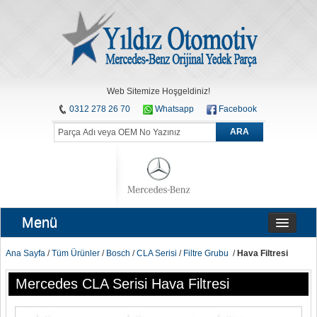
Web Sitemize Hoşgeldiniz!
0312 278 26 70
Whatsapp
Facebook
ARA
Menü
Ana Sayfa
/
Tüm Ürünler
/
Bosch
/
CLA Serisi
/
Filtre Grubu
/
Hava Filtresi
Mercedes CLA Serisi Hava Filtresi