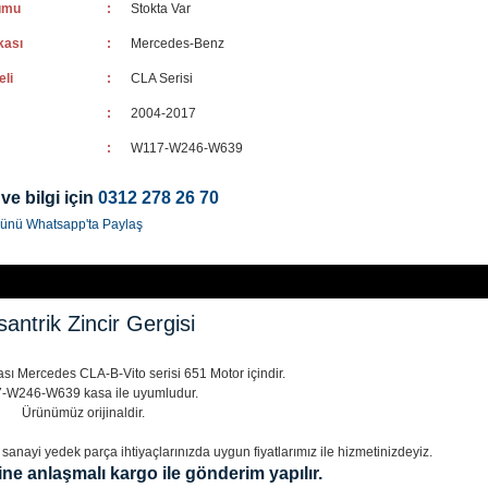
umu
:
Stokta Var
kası
:
Mercedes-Benz
eli
:
CLA Serisi
:
2004-2017
:
W117-W246-W639
 ve bilgi için
0312 278 26 70
ünü Whatsapp'ta Paylaş
antrik Zincir Gergisi
ası Mercedes CLA-B-Vito serisi 651 Motor içindir.
-W246-W639 kasa ile uyumludur.
Ürünümüz orijinaldir.
anayi yedek parça ihtiyaçlarınızda uygun fiyatlarımız ile hizmetinizdeyiz.
ine anlaşmalı kargo ile gönderim yapılır.