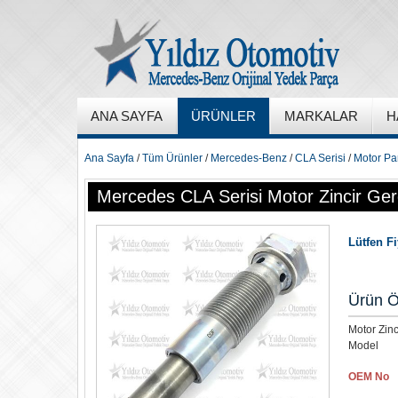
ANA SAYFA
ÜRÜNLER
MARKALAR
H
Ana Sayfa
/
Tüm Ürünler
/
Mercedes-Benz
/
CLA Serisi
/
Motor Par
Mercedes CLA Serisi Motor Zincir Ger
Lütfen F
Ürün Ö
Motor Zin
Model
OEM No