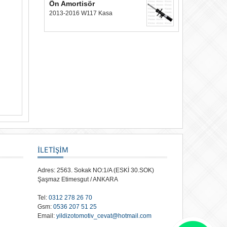
Ön Amortisör
2013-2016 W117 Kasa
İLETİŞİM
Adres: 2563. Sokak NO:1/A (ESKİ 30.SOK)
Şaşmaz Etimesgut / ANKARA
Tel:
0312 278 26 70
Gsm:
0536 207 51 25
Email:
yildizotomotiv_cevat@hotmail.com