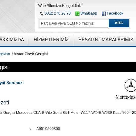
Web Sitemize Hoşgeldiniz!
0312 278 26 70
Whatsapp
Facebook
ARA
AKKIMIZDA
HIZMETLERIMIZ
HESAP NUMARALARIMIZ
çaları
/
Motor Zincir Gergisi
gisi
iyat Sorunuz!
zeti
cir Gergisi Mercedes CLA-B-Vito Serisi 651 Motor W117-W246-W639 Kasa 2004-2
:
A6510500800