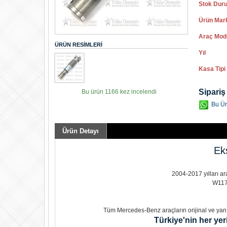
Stok Dur
Ürün Mar
Araç Mod
ÜRÜN RESIMLERI
Yıl
Kasa Tipi
Sipariş
Bu ürün 1166 kez incelendi
Bu Ür
Ürün Detayı
Eks
2004-2017 yılları ar
W117
Tüm Mercedes-Benz araçların orijinal ve yan s
Türkiye'nin her yer