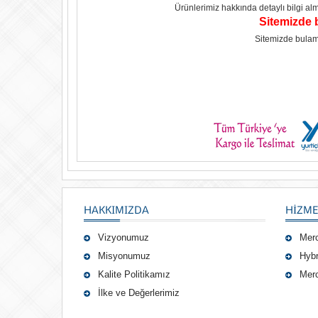
Ürünlerimiz hakkında detaylı bilgi alma
Sitemizde 
Sitemizde bulam
HAKKIMIZDA
HIZME
Vizyonumuz
Mer
Misyonumuz
Hybr
Kalite Politikamız
Merc
İlke ve Değerlerimiz