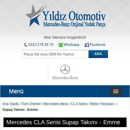
Web Sitemize Hoşgeldiniz!
0312 278 26 70
Whatsapp
Facebook
ARA
Menü
Ana Sayfa
/
Tüm Ürünler
/
Mercedes-Benz
/
CLA Serisi
/
Motor Parçaları
/
Supap Takımı - Emme
Mercedes CLA Serisi Supap Takımı - Emme