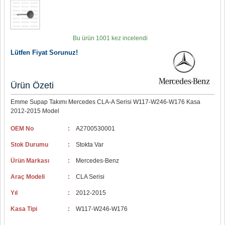
Bu ürün 1001 kez incelendi
Lütfen Fiyat Sorunuz!
Ürün Özeti
Emme Supap Takımı Mercedes CLA-A Serisi W117-W246-W176 Kasa
2012-2015 Model
OEM No
:
A2700530001
Stok Durumu
:
Stokta Var
Ürün Markası
:
Mercedes-Benz
Araç Modeli
:
CLA Serisi
Yıl
:
2012-2015
Kasa Tipi
:
W117-W246-W176