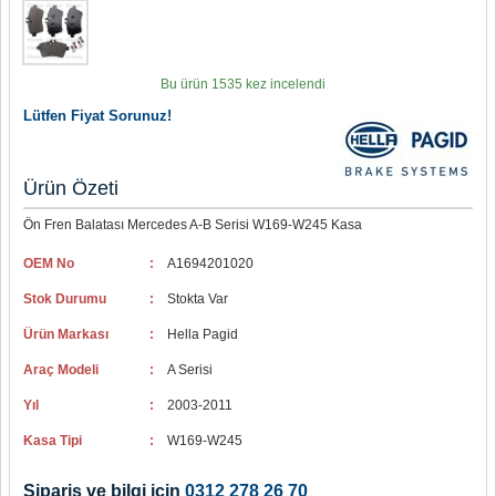
Bu ürün 1535 kez incelendi
Lütfen Fiyat Sorunuz!
Ürün Özeti
Ön Fren Balatası Mercedes A-B Serisi W169-W245 Kasa
OEM No
:
A1694201020
Stok Durumu
:
Stokta Var
Ürün Markası
:
Hella Pagid
Araç Modeli
:
A Serisi
Yıl
:
2003-2011
Kasa Tipi
:
W169-W245
Sipariş ve bilgi için
0312 278 26 70