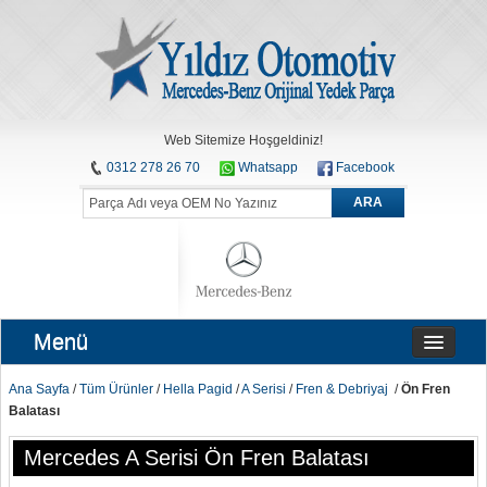
Web Sitemize Hoşgeldiniz!
0312 278 26 70
Whatsapp
Facebook
ARA
Menü
Ana Sayfa
/
Tüm Ürünler
/
Hella Pagid
/
A Serisi
/
Fren & Debriyaj
/
Ön Fren
Balatası
Mercedes A Serisi Ön Fren Balatası